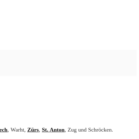
ech
, Warht,
Zürs
,
St. Anton
, Zug und Schröcken.